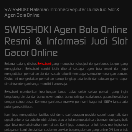
SWISSHOKI: Halaman Informasi Seputar Dunia Judi Slot &
Agen Bola Online
SWISSHOKI Agen Bola Online
Resmi & Informasi Judi Slot
Gacor Online
Selamat datang di situs
Swisshoki
yang merupakan situs judi dengan bonus jackpot yang
menggiurkan. Swisshoki sendiri lebih dikenal sebagai agen bola resmi dan juga
menyediakan permainan slot dan sudah terbukti membayar semua kemenangan pemain.
Disitus ini menyediakan permainan cukup lengkap ada lebih dari ratusan game dapat
dimainkan dengan hanya memiliki 1 akun saja.
Swisshoki memberikan keuntungan tanpa batas untuk setiap pemain yang ingin
bergabung, dimulai dari bonus newmember, bonus rollingan serta bonus garansi kekalahan
dengan cukup besar. Kemenangan besar maxwin pun kami bayar full 100% tanpa ada
potongan sedikitpun.
Kami juga menyediakan fasilitas slot demo dari beragam provider seperti pragmatic dan
pgsoft untuk anda coba terlebih dahulu atau untuk mempelajari cara bermain slot yang baik
agar bisa memaksimalkan permainan. Kami juga berupaya untuk terus meningkatkan
pelayanan kami dimulai dari customer service berpengalaman yang online 24 jam untuk