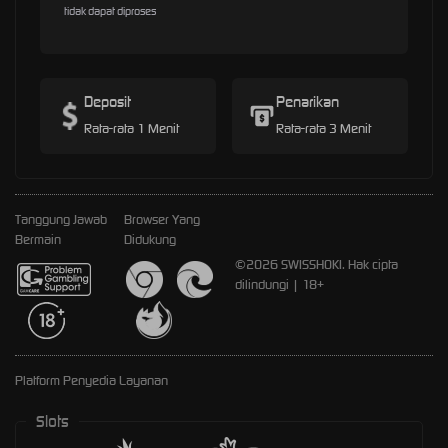
tidak dapat diproses
Deposit
Penarikan
Rata-rata 1 Menit
Rata-rata 3 Menit
Tanggung Jawab
Browser Yang
Bermain
Didukung
©2026 SWISSHOKI. Hak cipta
dilindungi | 18+
Platform Penyedia Layanan
Slots