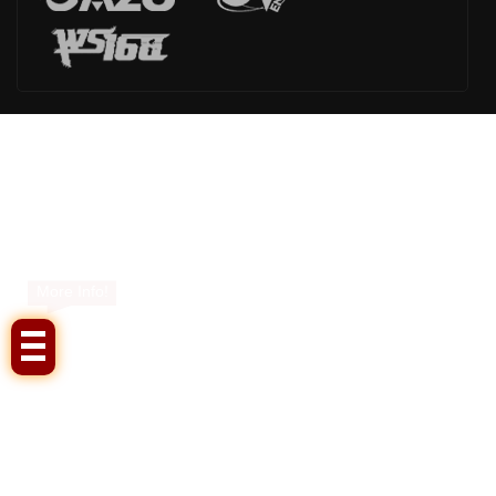
More Info!