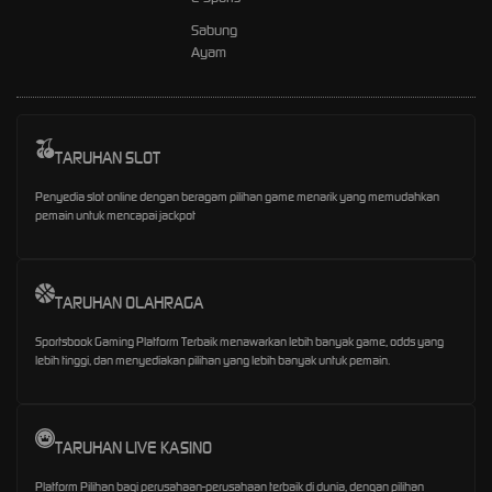
Sabung
Ayam
TARUHAN SLOT
Penyedia slot online dengan beragam pilihan game menarik yang memudahkan
pemain untuk mencapai jackpot
TARUHAN OLAHRAGA
Sportsbook Gaming Platform Terbaik menawarkan lebih banyak game, odds yang
lebih tinggi, dan menyediakan pilihan yang lebih banyak untuk pemain.
TARUHAN LIVE KASINO
Platform Pilihan bagi perusahaan-perusahaan terbaik di dunia, dengan pilihan