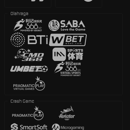
Olahraga
Crash Game