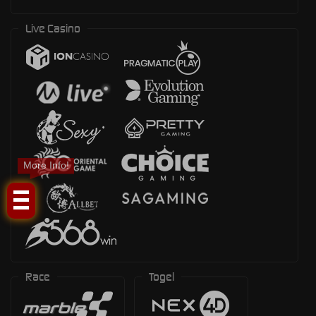
Live Casino
More Info!
Race
Togel