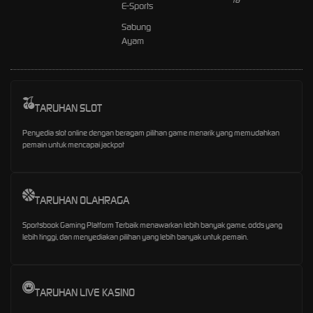
E-Sports
Sabung
Ayam
TARUHAN SLOT
Penyedia slot online dengan beragam pilihan game menarik yang memudahkan
pemain untuk mencapai jackpot
TARUHAN OLAHRAGA
Sportsbook Gaming Platform Terbaik menawarkan lebih banyak game, odds yang
lebih tinggi, dan menyediakan pilihan yang lebih banyak untuk pemain.
TARUHAN LIVE KASINO