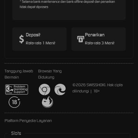
* Selama bank maintenance dan bank offline deposit dan penarikan
tidak dapat diproses
Deposit
Penarikan
Rata-rata 1 Menit
Rata-rata 3 Menit
Tanggung Jawab
Browser Yang
Bermain
Didukung
©2026 SWISSHOKI. Hak cipta
dilindungi | 18+
Platform Penyedia Layanan
Slots