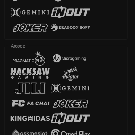
Arcade