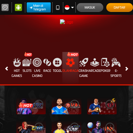
Main di
MASUK
DAFTAR
Telegram
HOT
SLOTS
LIVE
RACE
TOGEL
OLAHRAGA
CRASH
ARCADE
POKER
E-
SABUN
GAMES
CASINO
GAME
SPORTS
AYAM
i
i
i
i
i
i