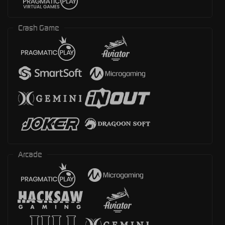
Crash Game
Arcade