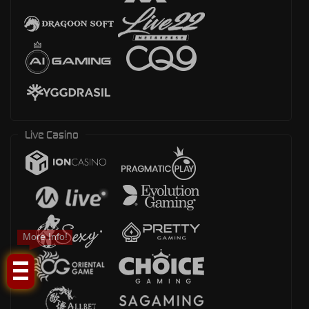
Live Casino
More Info!