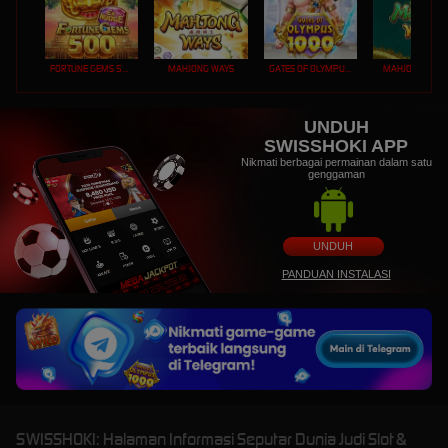
FORTUNE GEMS 500
MAHJONG WAYS
GATES OF OLYMPUS 1000
MAHJONG WAYS
UNDUH
SWISSHOKI APP
Nikmati berbagai permainan dalam satu
genggaman
UNDUH
PANDUAN INSTALASI
SWISSHOKI: Halaman Informasi Seputar Dunia Judi Slot &