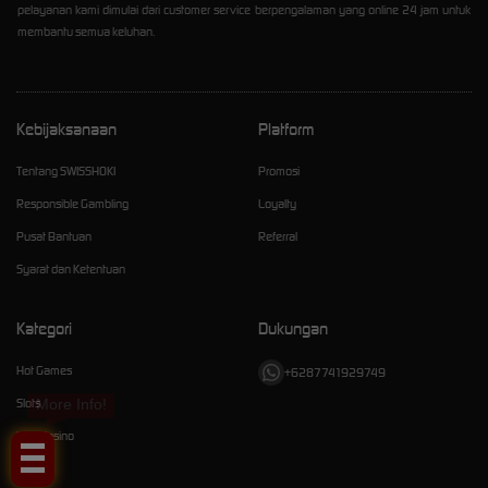
pelayanan kami dimulai dari customer service berpengalaman yang online 24 jam untuk
membantu semua keluhan.
Kebijaksanaan
Platform
Tentang SWISSHOKI
Promosi
Responsible Gambling
Loyalty
Pusat Bantuan
Referral
Syarat dan Ketentuan
Kategori
Dukungan
Hot Games
+6287741929749
Slots
More Info!
Live Casino
Race