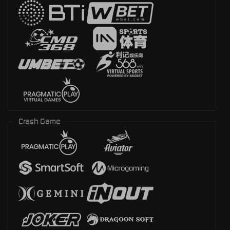
Crash Game