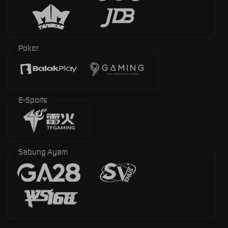
Poker
E-Sports
Sabung Ayam