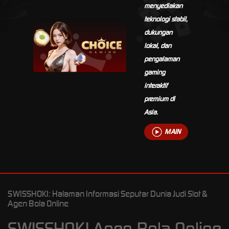
menyediakan
teknologi stabil,
dukungan
lokal, dan
pengalaman
gaming
interaktif
premium di
Asia.
MAIN
SWISSHOKI: Halaman Informasi Seputar Dunia Judi Slot &
Agen Bola Online
SWISSHOKI Agen Bola Online