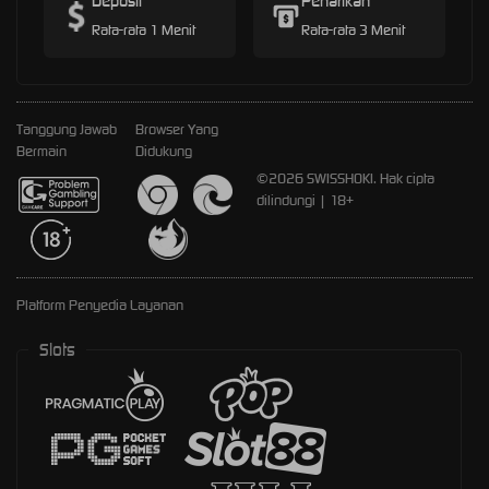
Deposit
Penarikan
Rata-rata 1 Menit
Rata-rata 3 Menit
Tanggung Jawab
Browser Yang
Bermain
Didukung
©2026 SWISSHOKI. Hak cipta
dilindungi | 18+
Platform Penyedia Layanan
Slots