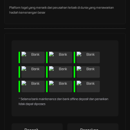
Platform togel yang menarik dari perusahan terbaik di dunia yang menawarkan
hadiah kemenangan besar
* Selama bank maintenance dan bank offline deposit dan penarikan
tidak dapat diproses