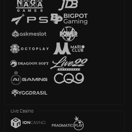
Live Casino