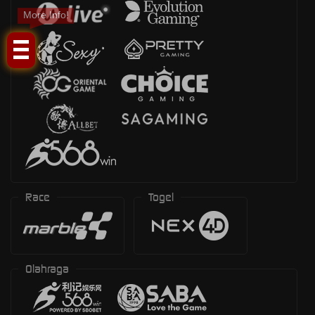
More Info!
Race
Togel
Olahraga