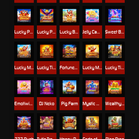
Lucky Panda
Lucky Phoenix
Lucky Bull
Jelly Candy
Sweet Burst
Lucky MonKey
Lucky Tiger
Fortunes of Aztec
Lucky Mouse
Lucky Tiger Gold Ultimate
Emotiwins
DJ Neko
Pig Farm
Mystic Wishes
Wealthy Frog