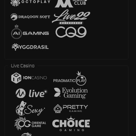
Live Casino