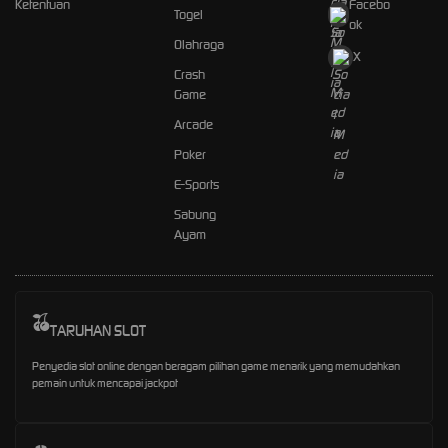
Ketentuan
Facebo
Togel
ok
Olahraga
X
Crash
Game
Arcade
Poker
E-Sports
Sabung
Ayam
TARUHAN SLOT
Penyedia slot online dengan beragam pilihan game menarik yang memudahkan
pemain untuk mencapai jackpot