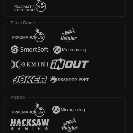
Crash Game
Arcade