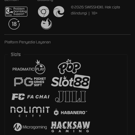
©2026 SWISSHOKI. Hak cipta
dilindungi | 18+
Platform Penyedia Layanan
Slots