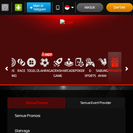
Main di
MASUK
DAFTAR
Telegram
LOTS
LIVE
RACE
TOGEL
OLAHRAGA
CRASH
ARCADE
POKER
E-
SABUNG
PROMOSI
CASINO
GAME
SPORTS
AYAM
Semua Promosi
Semua Event Provider
Semua Promosi
Olahraga