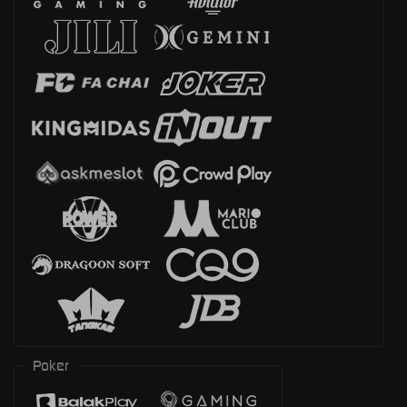
Poker