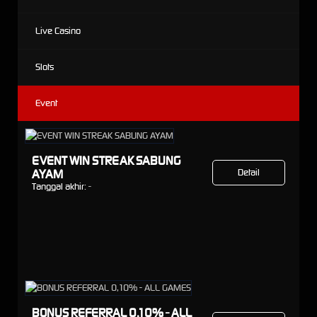
Live Casino
Slots
Event
EVENT WIN STREAK SABUNG
AYAM
Detail
Tanggal akhir:
-
BONUS REFERRAL 0,10% - ALL